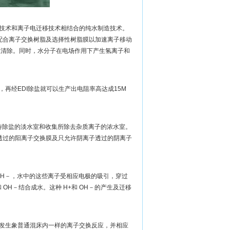
子交换膜技术和离子电迁移技术相结合的纯水制造技术。
配合离子交换树脂及选择性树脂膜以加速离子移动
被清除。同时，水分子在电场作用下产生氢离子和
。
，再经EDI除盐就可以生产出电阻率高达成15M
：待除盐的淡水室和收集所除去杂质离子的浓水室。
透过的阳离子交换膜及只允许阴离子透过的阴离子
OH－，水中的这些离子受相应电极的吸引，穿过
OH－结合成水。这种 H+和 OH－的产生及迁移
就会发生象普通混床内一样的离子交换反应，并相应