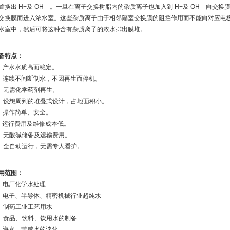
置换出 H+及 OH－。一旦在离子交换树脂内的杂质离子也加入到 H+及 OH－向交
交换膜而进入浓水室。这些杂质离子由于相邻隔室交换膜的阻挡作用而不能向对应电
水室中，然后可将这种含有杂质离子的浓水排出膜堆。
备特点：
、产水水质高而稳定。
、连续不间断制水，不因再生而停机。
、无需化学药剂再生。
、设想周到的堆叠式设计，占地面积小。
、操作简单、安全。
、运行费用及维修成本低。
、无酸碱储备及运输费用。
、全自动运行，无需专人看护。
用范围：
、电厂化学水处理
、电子、半导体、精密机械行业超纯水
、制药工业工艺用水
、食品、饮料、饮用水的制备
、海水、苦咸水的淡化