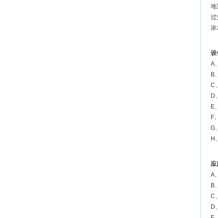
地
过
浓
设
A
B
C
D
E
F
G
H
应
A
B
C
D
E