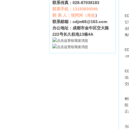
联系传真：028-87038183
联系手机：13183830596
联 系 人：张丙河（先生
）
E
联系邮箱：
cdjm66@163.com
它
办公地址：成都市金牛区交大路
去
222号长久机电13栋4A
氢
E
.
E
淡
交
树
阳
正
当