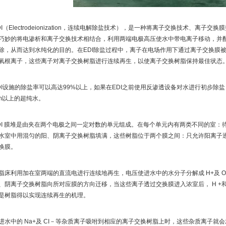
DI（Electrodeionization，连续电解除盐技术），是一种将离子交换技术、离
巧妙的将电渗析和离子交换技术相结合，利用两端电极高压使水中带电离子移动，并
除，从而达到水纯化的目的。在EDI除盐过程中，离子在电场作用下通过离子交换膜
氧根离子，这些离子对离子交换树脂进行连续再生，以使离子交换树脂保持最佳状态
DI设施的除盐率可以高达99%以上，如果在EDI之前使用反渗透设备对水进行初步除盐
cm以上的超纯水。
DI 膜堆是由夹在两个电极之间一定对数的单元组成。在每个单元内有两类不同的室
水室中用混匀的阳、阴离子交换树脂填满，这些树脂位于两个膜之间：只允许阳离子
换膜。
脂床利用加在室两端的直流电进行连续地再生，电压使进水中的水分子分解成 H+及 
、阴离子交换树脂向所对应膜的方向迁移，当这些离子透过交换膜进入浓室后， H +和 
是树脂得以实现连续再生的机理。
进水中的 Na+及 CI－等杂质离子吸咐到相应的离子交换树脂上时，这些杂质离子